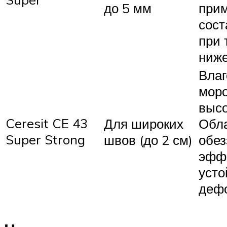
до 5 мм
прим
сост
при 
ниже
Влаг
моро
высо
Ceresit CE 43
Для широких
Обл
Super Strong
швов (до 2 см)
обе
эфф
усто
деф