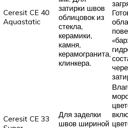
загр
затирки швов
Ceresit CE 40
Гот
облицовок из
Aquastatic
обл
стекла,
пов
керамики,
«бар
камня,
гид
керамогранита,
сост
клинкера.
чере
зати
Влаг
моро
цвет
Для заделки
вклю
Ceresit CE 33
швов шириной
цвет
Super