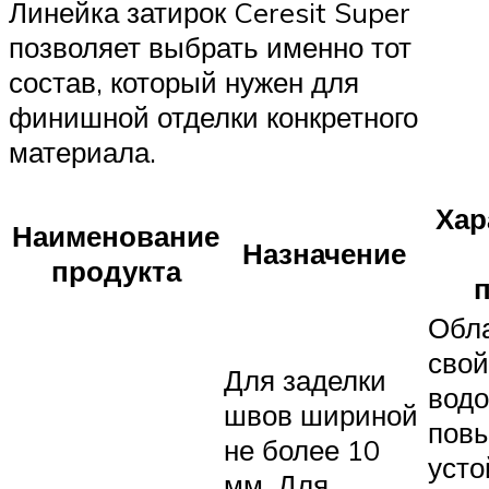
Линейка затирок Ceresit Super
позволяет выбрать именно тот
состав, который нужен для
финишной отделки конкретного
материала.
Хар
Наименование
Назначение
продукта
Обл
сво
Для заделки
водо
швов шириной
пов
не более 10
усто
мм. Для