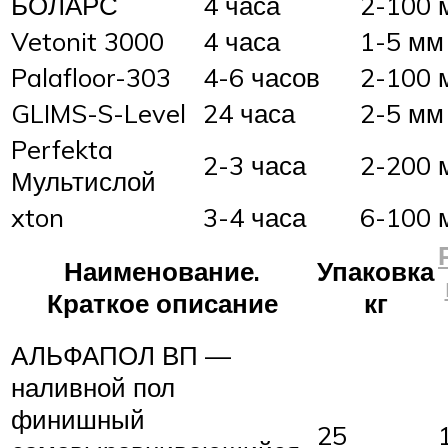
БОЛАРС
4 часа
2-100 
Vetonit 3000
4 часа
1-5 мм
Palafloor-303
4-6 часов
2-100 
GLIMS-S-Level
24 часа
2-5 мм
Perfekta
2-3 часа
2-200 
Мультислой
xton
3-4 часа
6-100 
Наименование.
Упаковка
Краткое описание
кг
АЛЬФАПОЛ ВП —
наливной пол
финишный
25