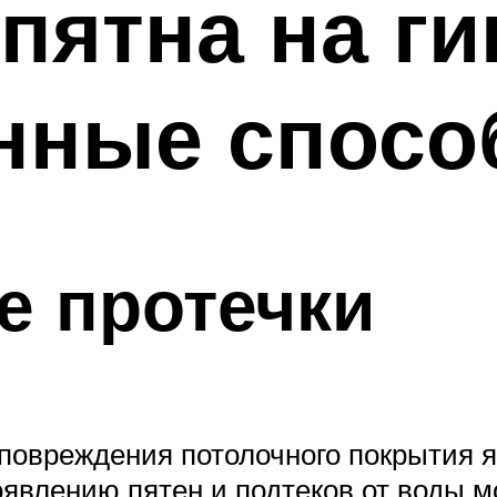
 пятна на г
нные спос
е протечки
повреждения потолочного покрытия я
оявлению пятен и подтеков от воды 