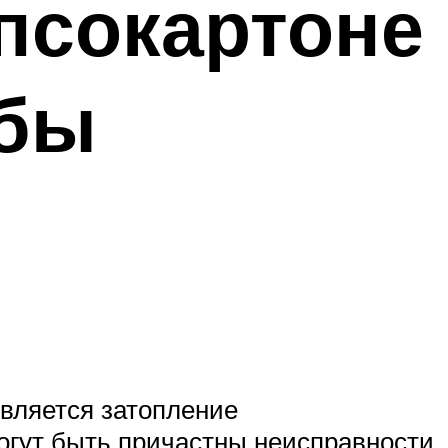
ипсокартоне
обы
вляется затопление
могут быть причастны неисправности