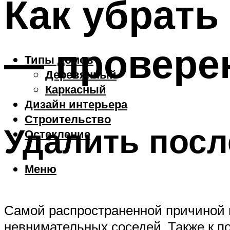
Как убрать
— провере
Типы домов
Деревянный
Каркасный
Дизайн интерьера
Строительство
Удалить посл
Остекление
Меню
Самой распространенной причиной 
невнимательных соседей. Также к п