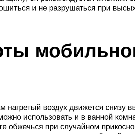
рошиться и не разрушаться при выс
оты мобильног
нагретый воздух движется снизу вве
можно использовать и в ванной комн
те обжечься при случайном прикосн