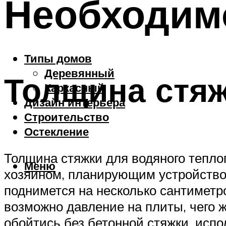
Необходимо
Типы домов
Деревянный
Толщина стяж
Каркасный
Дизайн интерьера
Строительство
Остекление
Толщина стяжки для водяного тепло
Меню
хозяином, планирующим устройство
поднимется на несколько сантиметров
возможно давление на плиты, чего 
обойтись без бетонной стяжки, исп