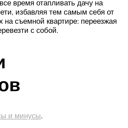
все время отапливать дачу на
сети, избавляя тем самым себя от
х на съемной квартире: переезжая
еревезти с собой.
и
ов
сы и минусы
.