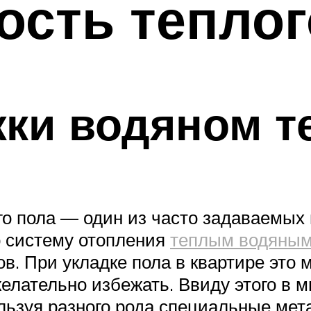
сть теплог
ки водяном т
го пола — один из часто задаваемых
 систему отопления
теплым водяным
. При укладке пола в квартире это м
желательно избежать. Ввиду этого в 
ользуя разного рода специальные ме