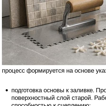
процесс формируется на основе ука
подготовка основы к заливке. П
поверхностный слой старой. Рабо
способностью к сцеплению;