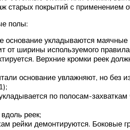
аж старых покрытий с применением 
ые полы:
 основание укладываются маячные р
сит от ширины используемого правил
ктируется. Верхние кромки реек дол
нтали основание увлажняют, но без и
1);
 укладывается по полосам-захваткам 
вдоль реек;
ткам рейки демонтируются. Боковые 