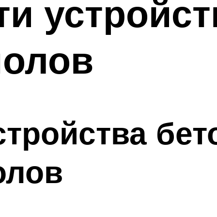
и устройст
полов
стройства бе
олов