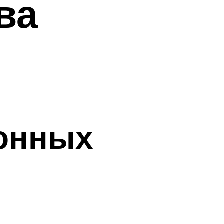
ва
тонных