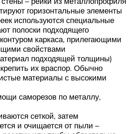
 стены – рейки из металлопрофиля
онтируют горизонтальные элементы
 реек используются специальные
ают полоски подходящего
 контуром каркаса, прилегающими
сящими свойствами
материал подходящей толщины)
 крепить их враспор. Обычно
книстые материалы с высокими
мощи саморезов по металлу,
иваются сеткой, затем
тся и очищается от пыли –