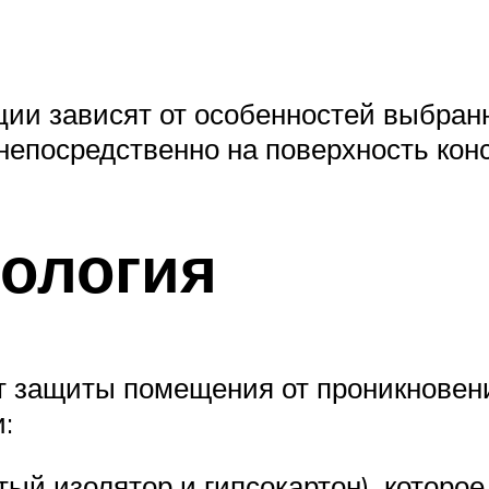
ии зависят от особенностей выбранн
непосредственно на поверхность кон
нология
 защиты помещения от проникновен
:
ый изолятор и гипсокартон), которое