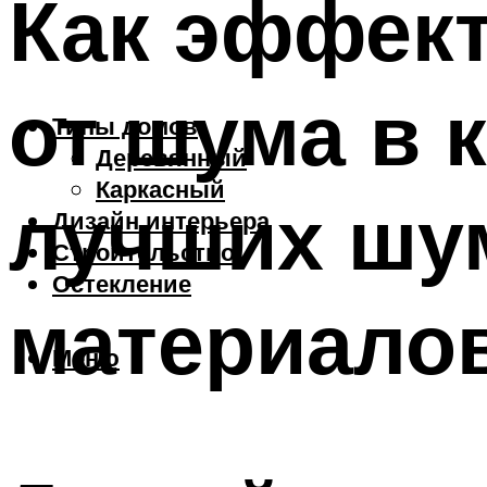
Как эффек
от шума в 
Типы домов
Деревянный
Каркасный
лучших шу
Дизайн интерьера
Строительство
Остекление
материало
Меню