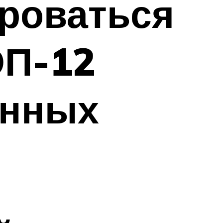
роваться
ОП-12
онных