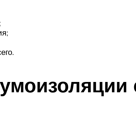
;
я;
его.
умоизоляции 