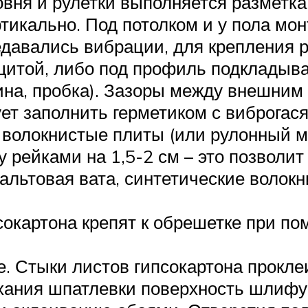
вня и рулетки выполняется разметка
ртикально. Под потолком и у пола м
редавались вибрации, для крепления
щитой, либо под профиль подкладыв
на, пробка). Зазоры между внешним
ует заполнить герметиком с виброга
е волокнистые плиты (или рулонный 
рейками на 1,5-2 см – это позволит
зальтовая вата, синтетические воло
сокартона крепят к обрешетке при по
е. Стыки листов гипсокартона прокле
ания шпатлевки поверхность шлифуе