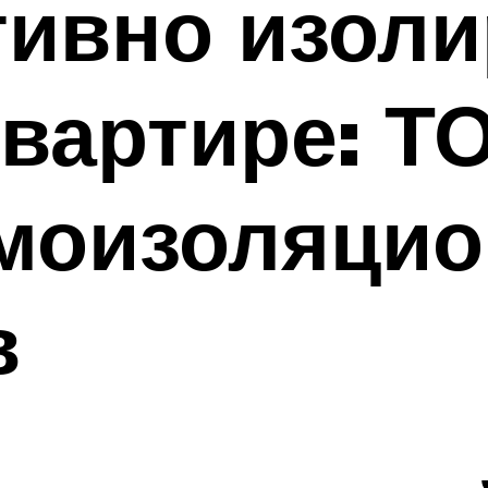
тивно изоли
квартире: Т
моизоляци
в