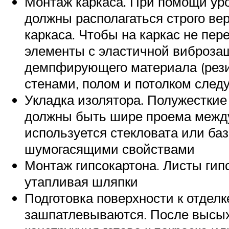
Монтаж каркаса. При помощи уро
должны располагаться строго ве
каркаса. Чтобы на каркас не пе
элементы с эластичной виброза
демпфирующего материала (рези
стенами, полом и потолком след
Укладка изолятора. Полужестки
должны быть шире проема между 
используется стекловата или ба
шумогасящими свойствами
Монтаж гипсокартона. Листы гип
утапливая шляпки
Подготовка поверхности к отделк
зашпатлевываются. После высых