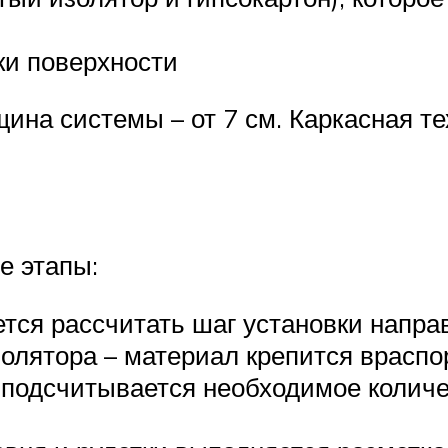
ки поверхности
ина системы – от 7 см. Каркасная т
е этапы:
ется рассчитать шаг установки напр
золятора – материал крепится врасп
е подсчитывается необходимое коли