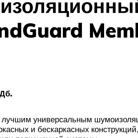
изоляционны
ndGuard Memb
Дб.
я лучшим универсальным шумоизоля
каркасных и бескаркасных конструкци