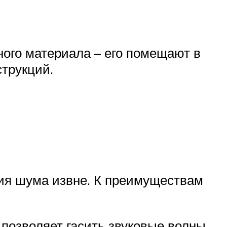
ого материала – его помещают в
струкций.
ия шума извне. К преимуществам
 позволяет гасить звуковые волны