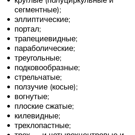
сегментные);
эллиптические;
портал;
трапециевидные;
параболические;
треугольные;
подковообразные;
стрельчатые;
ползучие (косые);
вогнутые;
плоские сжатые;
килевидные;
трехлопастные;
трех — и четырехцентровые и