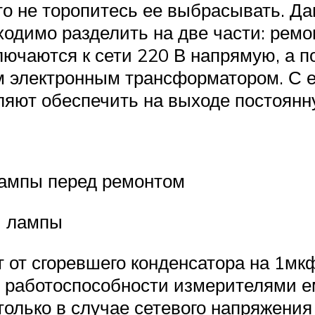
то не торопитесь ее выбрасывать. Да
ходимо разделить на две части: рем
лючаются к сети 220 В напрямую, а п
 электронным трансформатором. С ег
ляют обеспечить на выходе постоянн
лампы перед ремонтом
й лампы
т от сгоревшего конденсатора на 1м
о работоспособности измерителями ем
только в случае сетевого напряжения 