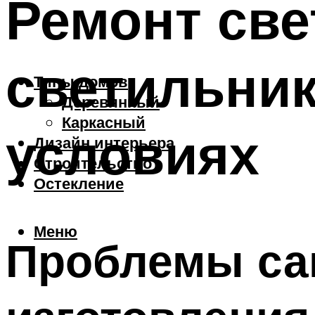
Ремонт све
светильни
Типы домов
Деревянный
Каркасный
условиях
Дизайн интерьера
Строительство
Остекление
Меню
Проблемы са