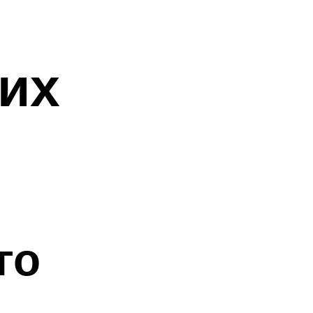
их
го