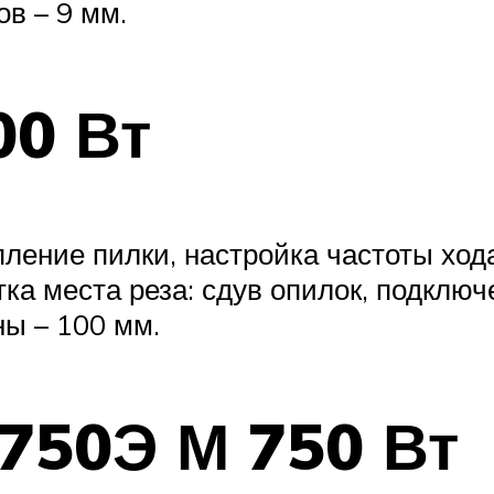
в – 9 мм.
00 Вт
ление пилки, настройка частоты хода
а места реза: сдув опилок, подключ
ны – 100 мм.
750Э М 750 Вт