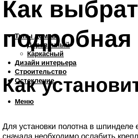
Как выбрат
подробная
Типы домов
Деревянный
Каркасный
Дизайн интерьера
Строительство
Как установи
Остекление
Меню
Для установки полотна в шпинделе 
сначала необходимо ослабить крепл