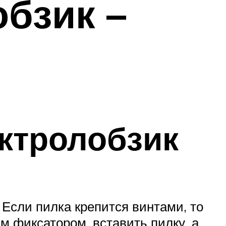
бзик –
ектролобзик
Если пилка крепится винтами, то
 фиксатором, вставить пилку, а