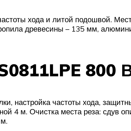
астоты хода и литой подошвой. Мест
опила древесины – 135 мм, алюмини
S0811LPE 800 
ки, настройка частоты хода, защитн
ой 4 м. Очистка места реза: сдув о
м.