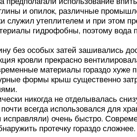
а предполагали использование впит
 глины и опилок, различные промышл
и служил утеплителем и при этом пр
ериалы гидрофобны, поэтому вода п
ину без особых затей зашивались до
кция кровли прекрасно вентилировал
временные материалы гораздо хуже п
урные формы крыш существенно затр
лями.
чески никогда не отделывалась снизу
 почти всегда использовался для хра
 исправляли) очень быстро. Совреме
бнаружить протечку гораздо сложнее.