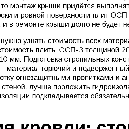
 что монтаж крыши придётся выполнят
оски и ровной поверхности плит ОСП
 и в ремонте крыши долго не будет н
нужно узнать стоимость всех материа
 стоимость плиты ОСП-3 толщиной 20
10 мм. Подготовка стропильных конс
во – материал горючий и подверженны
тку огнезащитными пропитками и ант
 стеной, лучше проложить гидроизо
изоляции подкладывается обязательн
я кровли: сто