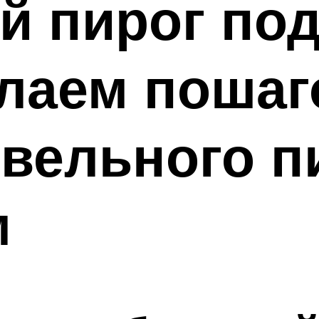
й пирог под
елаем поша
вельного п
м