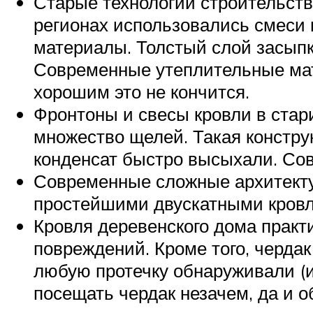
Старые технологии строительств
регионах использовались смеси
материалы. Толстый слой засыпк
Современные утеплительные мат
хорошим это не кончится.
Фронтоны и свесы кровли в стар
множество щелей. Такая констру
конденсат быстро высыхали. Со
Современные сложные архитект
простейшими двускатными кров
Кровля деревенского дома практи
повреждений. Кроме того, чердак
любую протечку обнаруживали (и
посещать чердак незачем, да и о