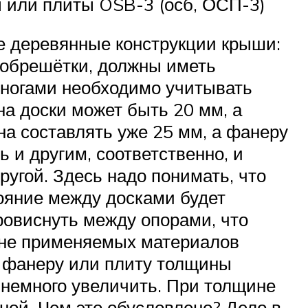
ы или плиты OSB-3 (осб, ОСП-3)
е деревянные конструкции крыши:
я обрешётки, должны иметь
 ногами необходимо учитывать
на доски может быть 20 мм, а
а составлять уже 25 мм, а фанеру
 и другим, соответственно, и
угой. Здесь надо понимать, что
ояние между досками будет
ровиснуть между опорами, что
ине применяемых материалов
 фанеру или плиту толщины
 немного увеличить. При толщине
ной. Чем это обусловлено? Дело в