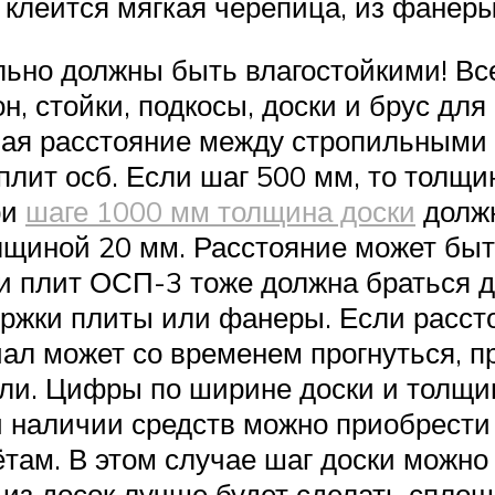
 клеится мягкая черепица, из фанер
льно должны быть влагостойкими! Вс
он, стойки, подкосы, доски и брус дл
вая расстояние между стропильными
лит осб. Если шаг 500 мм, то толщи
ри
шаге 1000 мм толщина доски
должн
щиной 20 мм. Расстояние может быть
и плит ОСП-3 тоже должна браться др
ержки плиты или фанеры. Если расст
л может со временем прогнуться, п
вли. Цифры по ширине доски и толщ
 наличии средств можно приобрести
ётам. В этом случае шаг доски можно
 из досок лучше будет сделать сплош