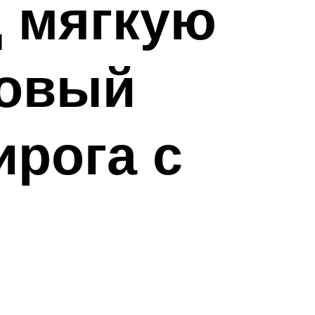
 мягкую
говый
ирога с