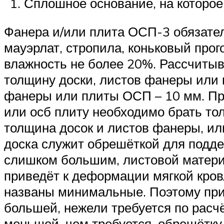
Сплошное основание, на которое
Фанера и/или плита ОСП-3 обязате
мауэрлат, стропила, коньковый прог
влажность не более 20%. Рассчиты
толщину доски, листов фанеры или п
фанеры или плиты ОСП – 10 мм. П
или осб плиту необходимо брать тол
толщина досок и листов фанеры, ил
доска служит обрешёткой для подд
слишком большим, листовой материа
приведёт к деформации мягкой кро
названы минимальные. Поэтому при
большей, нежели требуется по расч
меньшей, чем требуется, обрешётку